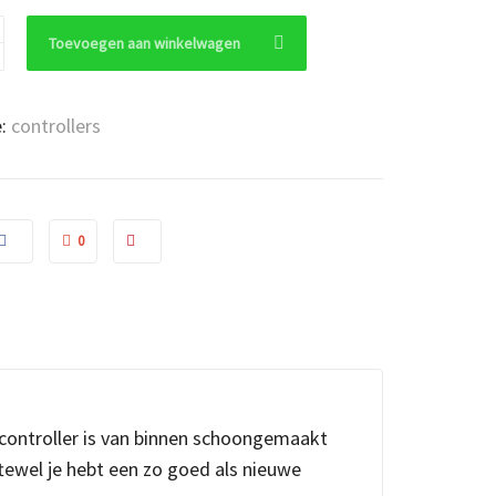
Toevoegen aan winkelwagen
e:
controllers
hed)
0
e controller is van binnen schoongemaakt
ewel je hebt een zo goed als nieuwe