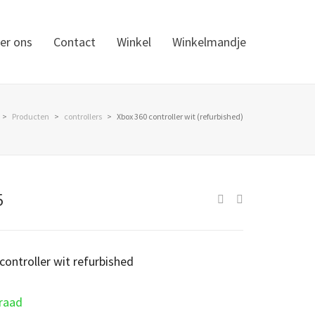
er ons
Contact
Winkel
Winkelmandje
>
Producten
>
controllers
>
Xbox 360 controller wit (refurbished)
5
controller wit refurbished
raad