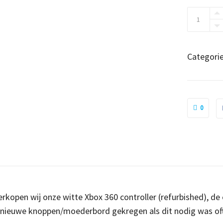
Xbox
360
controller
wit
Categori
(refurbis
quantity
0
verkopen wij onze witte Xbox 360 controller (refurbished), d
 nieuwe knoppen/moederbord gekregen als dit nodig was oft