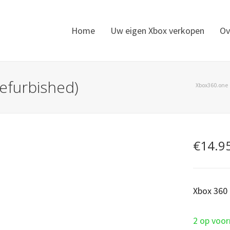
Home
Uw eigen Xbox verkopen
Ov
refurbished)
Xbox360.one
€
14.9
Xbox 360 
2 op voor