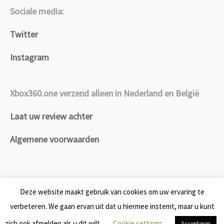
Sociale media:
Twitter
Instagram
Xbox360.one verzend alleen in Nederland en België
Laat uw review achter
Algemene voorwaarden
Deze website maakt gebruik van cookies om uw ervaring te
verbeteren. We gaan ervan uit dat u hiermee instemt, maar u kunt
©2026 Xbox360.one
zich ook afmelden als u dit wilt.
Cookie settings
Accepteren